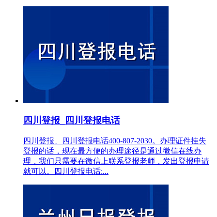
四川登报_四川登报电话
四川登报、四川登报电话400-807-2030。办理证件挂失
登报的话，现在最方便的办理途径是通过微信在线办
理，我们只需要在微信上联系登报老师，发出登报申请
就可以。四川登报电话:...