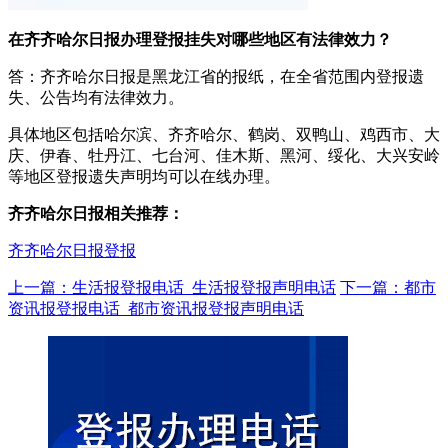
在齐齐哈尔日报办理登报挂失对哪些地区有法律效力？
答：齐齐哈尔日报是黑龙江省的报纸，在全省范围内登报遗
失、公告均有法律效力。
具体地区包括哈尔滨、齐齐哈尔、鹤岗、双鸭山、鸡西市、大
庆、伊春、牡丹江、七台河、佳木斯、黑河、绥化、大兴安岭
等地区登报遗失声明均可以在线办理。
齐齐哈尔日报相关推荐：
齐齐哈尔日报登报
上一篇：生活报登报电话_生活报登报声明电话
下一篇：都市
资讯报登报电话_都市资讯报登报声明电话