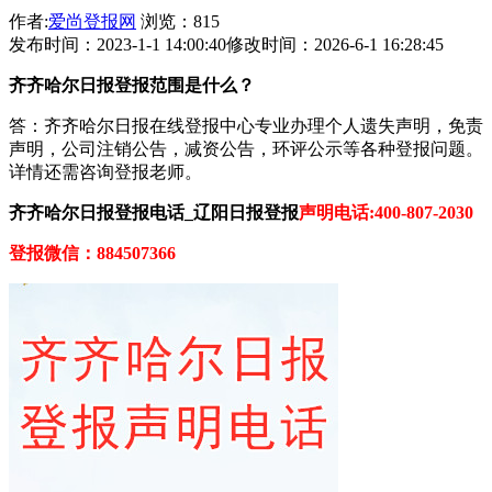
作者:
爱尚登报网
浏览：815
发布时间：2023-1-1 14:00:40
修改时间：2026-6-1 16:28:45
齐齐哈尔日报登报范围是什么？
答：齐齐哈尔日报在线登报中心专业办理个人遗失声明，免责
声明，公司注销公告，减资公告，环评公示等各种登报问题。
详情还需咨询登报老师。
齐齐哈尔日报登报电话_辽阳日报登报
声明电话:400-807-2030
登报微信：884507366