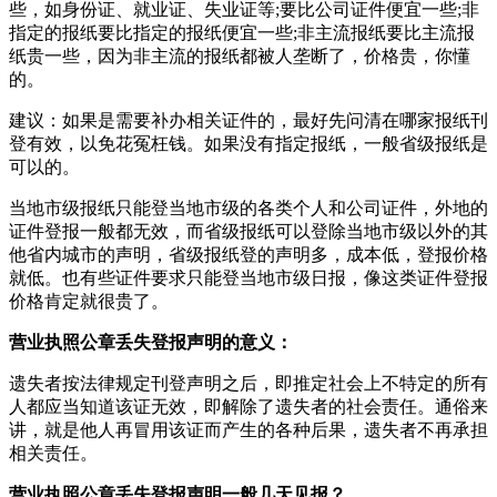
些，如身份证、就业证、失业证等;要比公司证件便宜一些;非
指定的报纸要比指定的报纸便宜一些;非主流报纸要比主流报
纸贵一些，因为非主流的报纸都被人垄断了，价格贵，你懂
的。
建议：如果是需要补办相关证件的，最好先问清在哪家报纸刊
登有效，以免花冤枉钱。如果没有指定报纸，一般省级报纸是
可以的。
当地市级报纸只能登当地市级的各类个人和公司证件，外地的
证件登报一般都无效，而省级报纸可以登除当地市级以外的其
他省内城市的声明，省级报纸登的声明多，成本低，登报价格
就低。也有些证件要求只能登当地市级日报，像这类证件登报
价格肯定就很贵了。
营业执照公章丢失登报声明的意义：
遗失者按法律规定刊登声明之后，即推定社会上不特定的所有
人都应当知道该证无效，即解除了遗失者的社会责任。通俗来
讲，就是他人再冒用该证而产生的各种后果，遗失者不再承担
相关责任。
营业执照公章丢失登报声明一般几天见报？