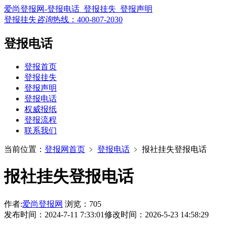
爱尚登报网-登报电话_登报挂失_登报声明
登报挂失
咨询
热线：
400-807-2030
登报电话
登报首页
登报挂失
登报声明
登报电话
权威报纸
登报流程
联系我们
当前位置：
登报网首页
﹥
登报电话
﹥
报社挂失登报电话
报社挂失登报电话
作者:
爱尚登报网
浏览：705
发布时间：2024-7-11 7:33:01
修改时间：2026-5-23 14:58:29