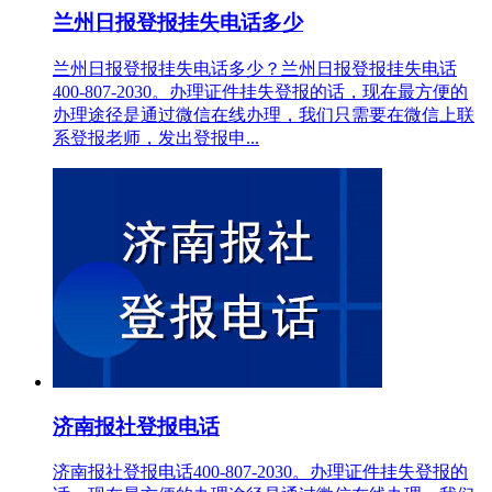
兰州日报登报挂失电话多少
兰州日报登报挂失电话多少？兰州日报登报挂失电话
400-807-2030。办理证件挂失登报的话，现在最方便的
办理途径是通过微信在线办理，我们只需要在微信上联
系登报老师，发出登报申...
济南报社登报电话
济南报社登报电话400-807-2030。办理证件挂失登报的