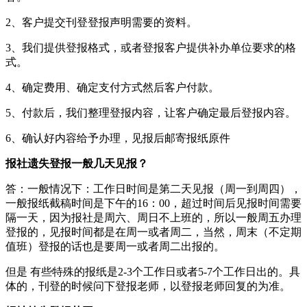
2、客户提交刊登登报声明需要的资料。
3、我们提供登报格式，或者登报客户提供补办单位要求的格
式。
4、确定费用、确定支付方式然后客户付款。
5、付款后，我们整理登报内容，让客户确定最后登报内容。
6、确认好内容给予办理，见报后邮寄报纸原件
报社遗失登报一般几天见报？
答：一般情况下：工作日时间是第二天见报（周一到周四），
一般报纸截稿时间是下午的16：00，超过时间后见报时间需要
隔一天，因为报社是周六、周日不上班的，所以一般周五办理
登报的，见报时间都是在周一或者周二，当然，周末（不定期
值班）登报的话也是要周一或者周二出报的。
但是 有些特殊的报纸是2-3个工作日或者5-7个工作日出的。具
体的，刊登的时候问下登报老师，以登报老师回复的为准。