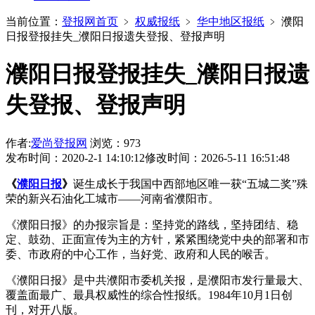
当前位置：
登报网首页
﹥
权威报纸
﹥
华中地区报纸
﹥
濮阳
日报登报挂失_濮阳日报遗失登报、登报声明
濮阳日报登报挂失_濮阳日报遗
失登报、登报声明
作者:
爱尚登报网
浏览：973
发布时间：2020-2-1 14:10:12
修改时间：2026-5-11 16:51:48
《
濮阳日报
》
诞生成长于我国中西部地区唯一获“五城二奖”殊
荣的新兴石油化工城市——河南省濮阳市。
《濮阳日报》的办报宗旨是：坚持党的路线，坚持团结、稳
定、鼓劲、正面宣传为主的方针，紧紧围绕党中央的部署和市
委、市政府的中心工作，当好党、政府和人民的喉舌。
《濮阳日报》是中共濮阳市委机关报，是濮阳市发行量最大、
覆盖面最广、最具权威性的综合性报纸。1984年10月1日创
刊，对开八版。