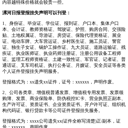
内容越特殊价格就会较贵一些。
漯河日报登报挂失声明可以刊登：
1、身份证、毕业证、学位证、报到证、户口本、集体户口
本、会计证、教师资格证、驾驶证、护照、购房合同、交强险
贴、土地权属证、导游证、房贷证、保险代理资格证、展业
证、电动车牌、大车营运证、乡村医生证、施工员证、警官
证、独生子女证、锅炉工操作证、九大员证、道路运输证、残
疾证、执业医师证、执业药师注册证、注册公用设备工程师
证、监理工程师资格证、土建一致性证、军官证、记者证、普
通话证、叉车司机证、执行公务证、月嫂证、安全员证等各类
个人证件登报挂失声明服务。
登报格式为：xx遗失xx证件，证号：xxxxxx，声明作废。
2、公司各类章、增值税普通发票、增值税专用发票、发票领
购簿、发票、商业保险单、防伪税控IC卡、营业执照正副本、
生产许可证、资质证书、企业资质证书、开户许可证、组织机
构代码证、银行贷款卡等公司证件登报挂失服务。
登报格式为：xxxx公司遗失xx(证件全称写清楚)正/副本，证
号：xxxxxx，声明作废。