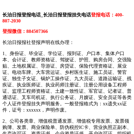
长治日报登报电话_长治日报登报挂失电话
登报电话：400-
807-2030
登报微信：884507366
长治日报报社登报声明在线办理：
1、身份证、毕业证、学位证、报到证、户口本、集体户口
本、会计证、教师资格证、驾驶证、护照、购房合同、交强险
贴、土地权属证、导游证、房贷证、保险代理资格证、展业
证、电动车牌、大车营运证、乡村医生证、施工员证、警官
证、独生子女证、锅炉工操作证、九大员证、道路运输证、残
疾证、执业医师证、执业药师注册证、注册公用设备工程师
证、监理工程师资格证、土建一致性证、军官证、记者证、普
通话证、叉车司机证、执行公务证、月嫂证、安全员证等各类
个人证件登报挂失声明服务。一般登报格式为：xx遗失xx证
件，证号：xxxxxx，声明作废。
2、公司各类章、增值税普通发票、增值税专用发票、发票领
购簿、发票、商业保险单、防伪税控IC卡、营业执照正副本、
生产许可证、资质证书、企业资质证书、开户许可证、组织机