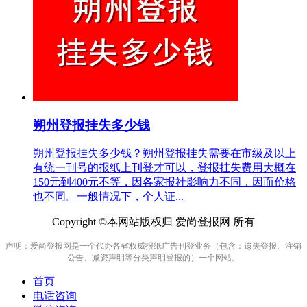
朔州登报挂失多少钱
朔州登报挂失多少钱？朔州登报挂失需要在市级及以上
有统一刊号的报纸上刊登才可以，登报挂失费用大概在
150元到400元不等，因各家报社影响力不同，因而价格
也不同。一般情况下，个人证...
Copyright ©本网站版权归 爱尚登报网 所有
声明：爱尚登报网是一个代办各省权威报纸广告刊登业务（包含：遗失登报、注销
公告、减资声明等分类声明登报的）一个网站。
首页
电话咨询