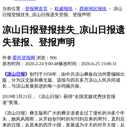
当前位置：
登报网首页
﹥
权威报纸
﹥
西南地区报纸
﹥
凉山
日报登报挂失_凉山日报遗失登报、登报声明
凉山日报登报挂失_凉山日报遗
失登报、登报声明
作者:
爱尚登报网
浏览：906
发布时间：2020-2-24 9:00:48
修改时间：2026-6-25 15:06:31
《
凉山日报
》
创刊于1958年，由中共凉山彝族自治州委编辑出
版，分为汉文版和彝文版。该报与四百多万凉山人民共同成
长，与凉山发展前进的每一步同频共振。
2019年3月21日，《凉山日报》获得“全国党媒优秀扶贫报
道”奖项。
《凉山日报》彝文版和广大的彝文读者走过了漫长的30多个年
头，她风风雨雨，从开始创刊时的旬刊到后来的周刊，直到后
来的日报；从原来的四开小报，发展成为今天的对开大报；从