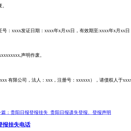
废。
：xxxx发证日期：xxxx年x月xx日，有效期至:xxxx年x月x
xxxxxxx,声明作废。
更为xxxx 有限公司，法人：xxx，注册号：xxxxxx），请债权人于
一篇：贵阳日报登报挂失_贵阳日报遗失登报、登报声明
登报挂失电话