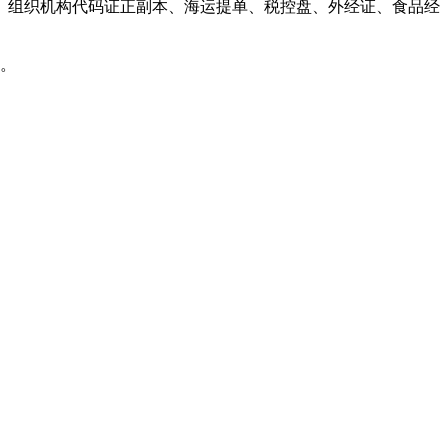
书、组织机构代码证正副本、海运提单、税控盘、外经证、食品经
告。