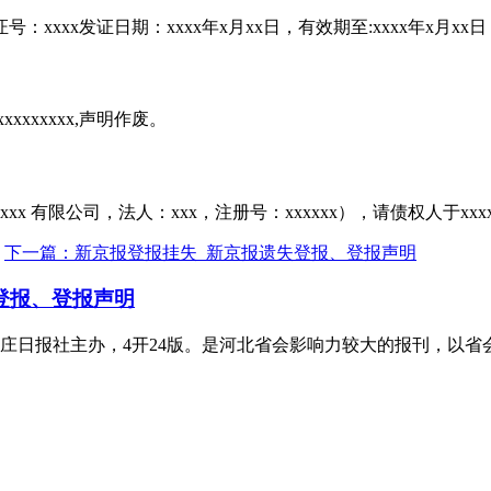
：xxxx发证日期：xxxx年x月xx日，有效期至:xxxx年x月x
xxxxxxx,声明作废。
更为xxxx 有限公司，法人：xxx，注册号：xxxxxx），请债权人于
下一篇：新京报登报挂失_新京报遗失登报、登报声明
登报、登报声明
庄日报社主办，4开24版。是河北省会影响力较大的报刊，以