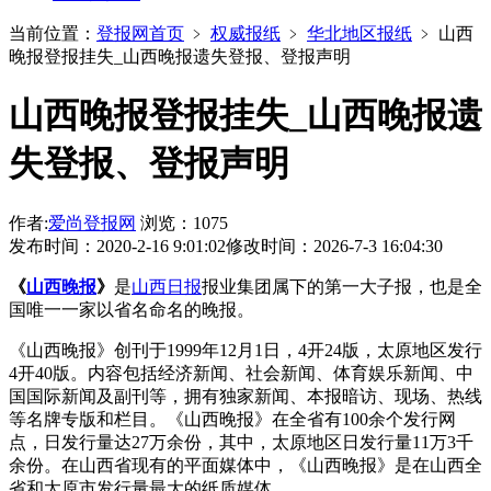
当前位置：
登报网首页
﹥
权威报纸
﹥
华北地区报纸
﹥
山西
晚报登报挂失_山西晚报遗失登报、登报声明
山西晚报登报挂失_山西晚报遗
失登报、登报声明
作者:
爱尚登报网
浏览：1075
发布时间：2020-2-16 9:01:02
修改时间：2026-7-3 16:04:30
《
山西晚报
》
是
山西日报
报业集团属下的第一大子报，也是全
国唯一一家以省名命名的晚报。
《山西晚报》创刊于1999年12月1日，4开24版，太原地区发行
4开40版。内容包括经济新闻、社会新闻、体育娱乐新闻、中
国国际新闻及副刊等，拥有独家新闻、本报暗访、现场、热线
等名牌专版和栏目。《山西晚报》在全省有100余个发行网
点，日发行量达27万余份，其中，太原地区日发行量11万3千
余份。在山西省现有的平面媒体中，《山西晚报》是在山西全
省和太原市发行量最大的纸质媒体。