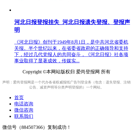
河北日报登报挂失_河北日报遗失登报、登报声
明
《河北日报》创刊于1949年8月1日，是中共河北省委机
关报。半个世纪以来，在省委省政府的正确领导和支持
下，经过几代党报人的共同奋斗，《河北日报》社各项
事业取得了显著成效，传媒实...
Copyright ©本网站版权归 爱尚登报网 所有
声明：爱尚登报网是一个代办各省权威报纸广告刊登业务（包含：遗失登报、注销
公告、减资声明等分类声明登报的）一个网站。
首页
电话咨询
微信咨询
联系我们
微信号（
884507366
）复制成功！