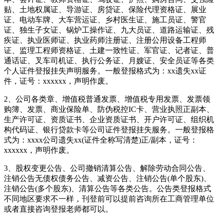
贴、土地权属证、导游证、房贷证、保险代理资格证、展业
证、电动车牌、大车营运证、乡村医生证、施工员证、警官
证、独生子女证、锅炉工操作证、九大员证、道路运输证、残
疾证、执业医师证、执业药师注册证、注册公用设备工程师
证、监理工程师资格证、土建一致性证、军官证、记者证、普
通话证、叉车司机证、执行公务证、月嫂证、安全员证等各类
个人证件登报挂失声明服务。一般登报格式为：xx遗失xx证
件，证号：xxxxxx，声明作废。
2、公司各类章、增值税普通发票、增值税专用发票、发票领
购簿、发票、商业保险单、防伪税控IC卡、营业执照正副本、
生产许可证、资质证书、企业资质证书、开户许可证、组织机
构代码证、银行贷款卡等公司证件登报挂失服务。一般登报格
式为：xxxx公司遗失xx(证件全称写清楚)正/副本，证号：
xxxxxx，声明作废。
3、股权变更公告、公司撤销清算公告、解除劳动合同公告、
注销公告无债权债务公告、减资公告、注销公告(单个股东)、
注销公告(多个股东)、清算公告等各类公告。公告类登报格式
不同地区要求不一样，刊登前可以提前咨询所在工商管理单位
或者直接咨询登报老师都可以。