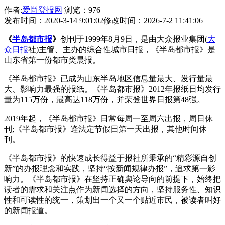
作者:
爱尚登报网
浏览：976
发布时间：2020-3-14 9:01:02
修改时间：2026-7-2 11:41:06
《
半岛都市报
》
创刊于1999年8月9日，是由大众报业集团(
大
众日报
社)主管、主办的综合性城市日报，《半岛都市报》是
山东省第一份都市类晨报。
《半岛都市报》已成为山东半岛地区信息量最大、发行量最
大、影响力最强的报纸。《半岛都市报》2012年报纸日均发行
量为115万份，最高达118万份，并荣登世界日报第48强。
2019年起，《半岛都市报》日常每周一至周六出报，周日休
刊;《半岛都市报》逢法定节假日第一天出报，其他时间休
刊。
《半岛都市报》的快速成长得益于报社所秉承的“精彩源自创
新”的办报理念和实践，坚持“按新闻规律办报”，追求第一影
响力。《半岛都市报》在坚持正确舆论导向的前提下，始终把
读者的需求和关注点作为新闻选择的方向，坚持服务性、知识
性和可读性的统一，策划出一个又一个贴近市民，被读者叫好
的新闻报道。