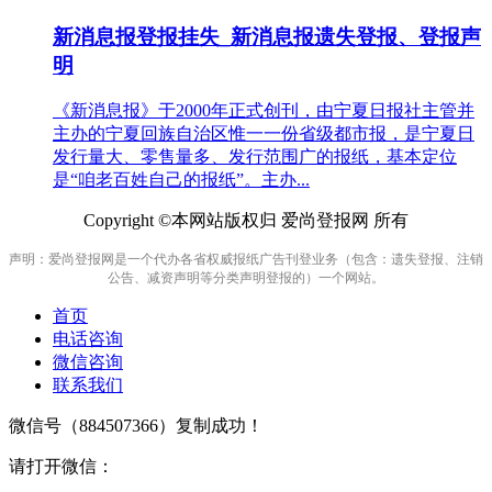
新消息报登报挂失_新消息报遗失登报、登报声
明
《新消息报》于2000年正式创刊，由宁夏日报社主管并
主办的宁夏回族自治区惟一一份省级都市报，是宁夏日
发行量大、零售量多、发行范围广的报纸，基本定位
是“咱老百姓自己的报纸”。主办...
Copyright ©本网站版权归 爱尚登报网 所有
声明：爱尚登报网是一个代办各省权威报纸广告刊登业务（包含：遗失登报、注销
公告、减资声明等分类声明登报的）一个网站。
首页
电话咨询
微信咨询
联系我们
微信号（
884507366
）复制成功！
请打开微信：