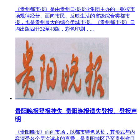
《贵州都市报》是由贵州日报报业集团主办的一张按市
场规律经营、面向市民、反映生活的省级综合类都市
报，也是贵州最大的综合类城市报。《贵州都市报》日
均出版四开32至48版，彩色印刷，...
贵阳晚报登报挂失_贵阳晚报遗失登报、登报声
明
《贵阳晚报》面向市场，以都市特色见长，其形式与内
容深受各个层次读者的喜爱，是贵阳地区乃至贵州省目