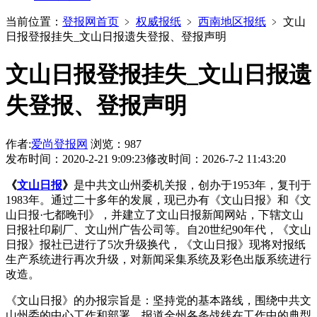
当前位置：
登报网首页
﹥
权威报纸
﹥
西南地区报纸
﹥
文山
日报登报挂失_文山日报遗失登报、登报声明
文山日报登报挂失_文山日报遗
失登报、登报声明
作者:
爱尚登报网
浏览：987
发布时间：2020-2-21 9:09:23
修改时间：2026-7-2 11:43:20
《
文山日报
》
是中共文山州委机关报，创办于1953年，复刊于
1983年。通过二十多年的发展，现已办有《文山日报》和《文
山日报·七都晚刊》，并建立了文山日报新闻网站，下辖文山
日报社印刷厂、文山州广告公司等。自20世纪90年代，《文山
日报》报社已进行了5次升级换代，《文山日报》现将对报纸
生产系统进行再次升级，对新闻采集系统及彩色出版系统进行
改造。
《文山日报》的办报宗旨是：坚持党的基本路线，围绕中共文
山州委的中心工作和部署，报道全州各条战线在工作中的典型