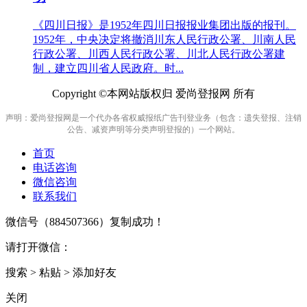
《四川日报》是1952年四川日报报业集团出版的报刊。
1952年，中央决定将撤消川东人民行政公署、川南人民
行政公署、川西人民行政公署、川北人民行政公署建
制，建立四川省人民政府。时...
Copyright ©本网站版权归 爱尚登报网 所有
声明：爱尚登报网是一个代办各省权威报纸广告刊登业务（包含：遗失登报、注销
公告、减资声明等分类声明登报的）一个网站。
首页
电话咨询
微信咨询
联系我们
微信号（
884507366
）复制成功！
请打开微信：
搜索 > 粘贴 > 添加好友
关闭