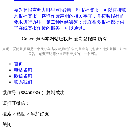
嘉兴登报声明去哪里登报?第一种报社登报：可以直接联
系报社登报，咨询作废声明的相关事宜，并按照报社的
要求进行办理。第二种网络渠道：现在很多报社都提供
了在线登报作废的服务，可以通过...
Copyright ©本网站版权归 爱尚登报网 所有
声明：爱尚登报网是一个代办各省权威报纸广告刊登业务（包含：遗失登报、注销
公告、减资声明等分类声明登报的）一个网站。
首页
电话咨询
微信咨询
联系我们
微信号（
884507366
）复制成功！
请打开微信：
搜索 > 粘贴 > 添加好友
关闭