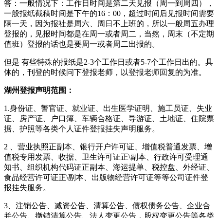
答：一般情况下：工作日时间是第二天见报（周一到周四），
一般报纸截稿时间是下午的16：00，超过时间后见报时间需要
隔一天，因为报社是周六、周日不上班的，所以一般周五办理
登报的，见报时间都是在周一或者周二，当然，周末（不定期
值班）登报的话也是要周一或者周二出报的。
但是 有些特殊的报纸是2-3个工作日或者5-7个工作日出的。具
体的，刊登的时候问下登报老师，以登报老师回复的为准。
湖州登报声明范围：
1.身份证、警官证、就业证、出生医学证明、施工员证、失业
证、房产证、户口簿、车辆合格证、导游证、土地证、住院票
据、护照等各类个人证件登报挂失声明服务。
2 、营业执照正副本、银行开户许可证、增值税普通发票、增
值税专用发票、收据、卫生许可证正\副本、行政许可受理通
知书、组织机构代码证正副本、海运提单、税控盘、外经证、
食品经营许可证正\副本、出版物经营许可证等等公司证件登
报挂失服务。
3、注销公告、减资公告、清算公告、债权债务公告、企业合
并公告、撤销清算公告、法人变更公告，股权变更公告等各类