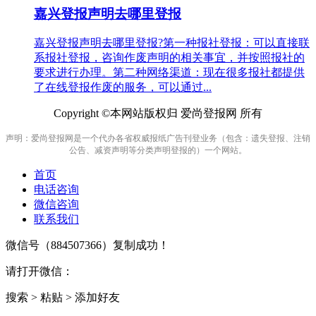
嘉兴登报声明去哪里登报
嘉兴登报声明去哪里登报?第一种报社登报：可以直接联
系报社登报，咨询作废声明的相关事宜，并按照报社的
要求进行办理。第二种网络渠道：现在很多报社都提供
了在线登报作废的服务，可以通过...
Copyright ©本网站版权归 爱尚登报网 所有
声明：爱尚登报网是一个代办各省权威报纸广告刊登业务（包含：遗失登报、注销
公告、减资声明等分类声明登报的）一个网站。
首页
电话咨询
微信咨询
联系我们
微信号（
884507366
）复制成功！
请打开微信：
搜索 > 粘贴 > 添加好友