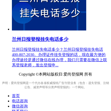
兰州日报登报挂失电话多少
兰州日报登报挂失电话多少？兰州日报登报挂失电话
400-807-2030。办理证件挂失登报的话，现在最方便的
办理途径是通过微信在线办理，我们只需要在微信上联
系登报老师，发出登报申...
Copyright ©本网站版权归 爱尚登报网 所有
声明：爱尚登报网是一个代办各省权威报纸广告刊登业务（包含：遗失登报、注销
公告、减资声明等分类声明登报的）一个网站。
首页
电话咨询
微信咨询