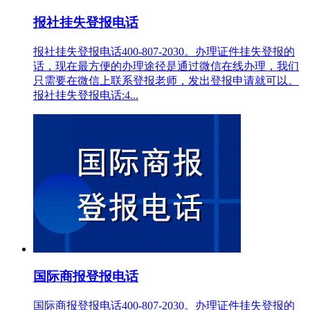
报社挂失登报电话
报社挂失登报电话400-807-2030。办理证件挂失登报的
话，现在最方便的办理途径是通过微信在线办理，我们
只需要在微信上联系登报老师，发出登报申请就可以。
报社挂失登报电话:4...
国际商报登报电话
国际商报登报电话400-807-2030。办理证件挂失登报的