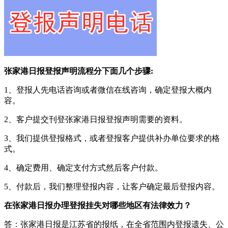
张家港日报登报声明流程分下面几个步骤:
1、登报人先电话咨询或者微信在线咨询，确定登报大概内
容。
2、客户提交刊登张家港日报登报声明需要的资料。
3、我们提供登报格式，或者登报客户提供补办单位要求的格
式。
4、确定费用、确定支付方式然后客户付款。
5、付款后，我们整理登报内容，让客户确定最后登报内容。
在张家港日报办理登报挂失对哪些地区有法律效力？
答：张家港日报是江苏省的报纸，在全省范围内登报遗失、公