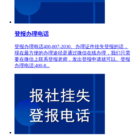
登报办理电话
登报办理电话400-807-2030。办理证件挂失登报的话，
现在最方便的办理途径是通过微信在线办理，我们只需
要在微信上联系登报老师，发出登报申请就可以。登报
办理电话:400-8...