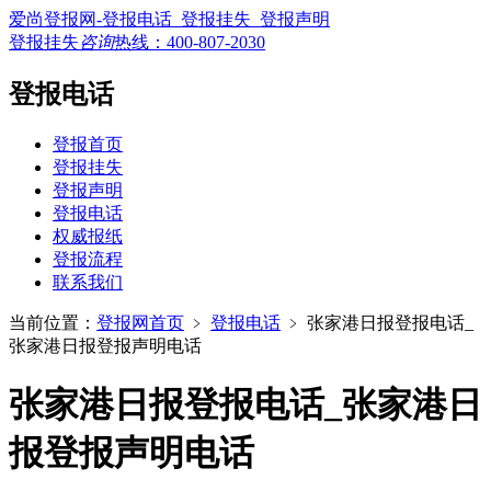
爱尚登报网-登报电话_登报挂失_登报声明
登报挂失
咨询
热线：
400-807-2030
登报电话
登报首页
登报挂失
登报声明
登报电话
权威报纸
登报流程
联系我们
当前位置：
登报网首页
﹥
登报电话
﹥
张家港日报登报电话_
张家港日报登报声明电话
张家港日报登报电话_张家港日
报登报声明电话