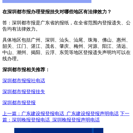
在深圳都市报办理登报挂失对哪些地区有法律效力？
答：深圳都市报是广东省的报纸，在全省范围内登报遗失、公
告均有法律效力。
具体地区包括广州、深圳、汕头、汕尾、珠海、佛山、惠州、
韶关、江门、湛江、茂名、肇庆、梅州、河源、阳江、清远、
中山、潮州、揭阳、云浮、东莞等地区登报遗失声明均可以在
线办理。
深圳都市报相关推荐：
深圳都市报报社电话
深圳都市报登报挂失
深圳都市报登报
上一篇：广东建设报登报电话_广东建设报登报声明电话
下一
篇：深圳晚报登报电话_深圳晚报登报声明电话