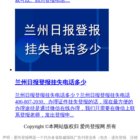
就可以。四川登报电话:...
兰州日报登报挂失电话多少
兰州日报登报挂失电话多少？兰州日报登报挂失电话
400-807-2030。办理证件挂失登报的话，现在最方便的
办理途径是通过微信在线办理，我们只需要在微信上联
系登报老师，发出登报申...
Copyright ©本网站版权归 爱尚登报网 所有
声明：爱尚登报网是一个代办各省权威报纸广告刊登业务（包含：遗失登报、注销