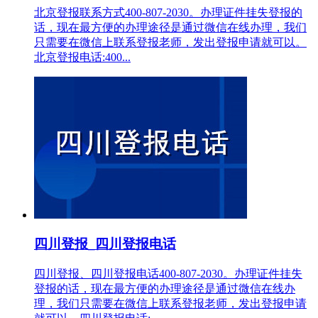
北京登报联系方式400-807-2030。办理证件挂失登报的
话，现在最方便的办理途径是通过微信在线办理，我们
只需要在微信上联系登报老师，发出登报申请就可以。
北京登报电话:400...
四川登报_四川登报电话
四川登报、四川登报电话400-807-2030。办理证件挂失
登报的话，现在最方便的办理途径是通过微信在线办
理，我们只需要在微信上联系登报老师，发出登报申请