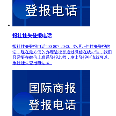
报社挂失登报电话
报社挂失登报电话400-807-2030。办理证件挂失登报的
话，现在最方便的办理途径是通过微信在线办理，我们
只需要在微信上联系登报老师，发出登报申请就可以。
报社挂失登报电话:4...