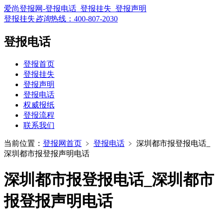
爱尚登报网-登报电话_登报挂失_登报声明
登报挂失
咨询
热线：
400-807-2030
登报电话
登报首页
登报挂失
登报声明
登报电话
权威报纸
登报流程
联系我们
当前位置：
登报网首页
﹥
登报电话
﹥
深圳都市报登报电话_
深圳都市报登报声明电话
深圳都市报登报电话_深圳都市
报登报声明电话