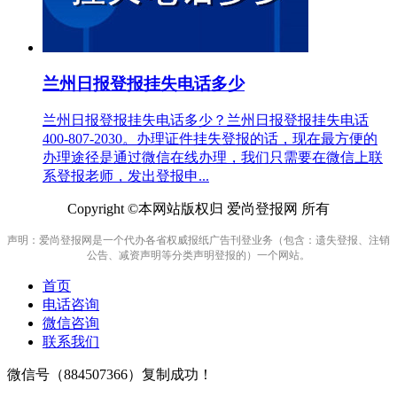
兰州日报登报挂失电话多少
兰州日报登报挂失电话多少？兰州日报登报挂失电话
400-807-2030。办理证件挂失登报的话，现在最方便的
办理途径是通过微信在线办理，我们只需要在微信上联
系登报老师，发出登报申...
Copyright ©本网站版权归 爱尚登报网 所有
声明：爱尚登报网是一个代办各省权威报纸广告刊登业务（包含：遗失登报、注销
公告、减资声明等分类声明登报的）一个网站。
首页
电话咨询
微信咨询
联系我们
微信号（
884507366
）复制成功！