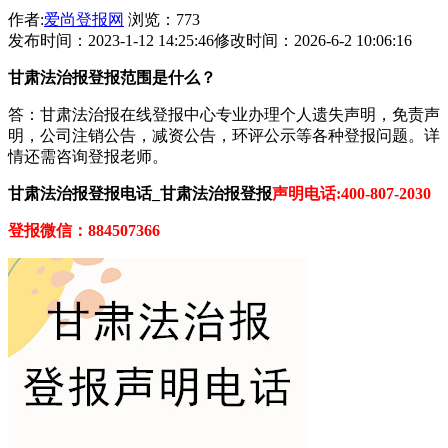
作者:
爱尚登报网
浏览：773
发布时间：2023-1-12 14:25:46
修改时间：2026-6-2 10:06:16
甘肃法治报登报范围是什么？
答：甘肃法治报在线登报中心专业办理个人遗失声明，免责声
明，公司注销公告，减资公告，环评公示等各种登报问题。详
情还需咨询登报老师。
甘肃法治报登报电话_甘肃法治报登报
声明电话:400-807-2030
登报微信：884507366