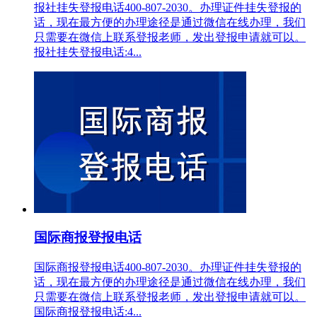
报社挂失登报电话400-807-2030。办理证件挂失登报的
话，现在最方便的办理途径是通过微信在线办理，我们
只需要在微信上联系登报老师，发出登报申请就可以。
报社挂失登报电话:4...
国际商报登报电话
国际商报登报电话400-807-2030。办理证件挂失登报的
话，现在最方便的办理途径是通过微信在线办理，我们
只需要在微信上联系登报老师，发出登报申请就可以。
国际商报登报电话:4...