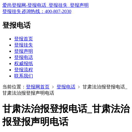
爱尚登报网-登报电话_登报挂失_登报声明
登报挂失
咨询
热线：
400-807-2030
登报电话
登报首页
登报挂失
登报声明
登报电话
权威报纸
登报流程
联系我们
当前位置：
登报网首页
﹥
登报电话
﹥
甘肃法治报登报电话_
甘肃法治报登报声明电话
甘肃法治报登报电话_甘肃法治
报登报声明电话