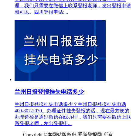
理，我们只需要在微信上联系登报老师，发出登报申请
就可以。四川登报电话:...
兰州日报登报挂失电话多少
兰州日报登报挂失电话多少？兰州日报登报挂失电话
400-807-2030。办理证件挂失登报的话，现在最方便的
办理途径是通过微信在线办理，我们只需要在微信上联
系登报老师，发出登报申...
Copyright ©本网站版权归 爱尚登报网 所有