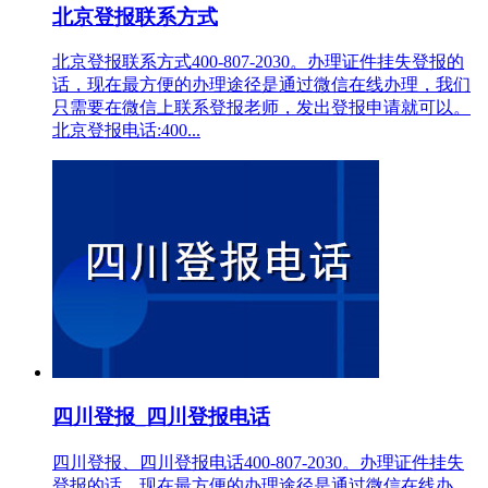
北京登报联系方式
北京登报联系方式400-807-2030。办理证件挂失登报的
话，现在最方便的办理途径是通过微信在线办理，我们
只需要在微信上联系登报老师，发出登报申请就可以。
北京登报电话:400...
四川登报_四川登报电话
四川登报、四川登报电话400-807-2030。办理证件挂失
登报的话，现在最方便的办理途径是通过微信在线办