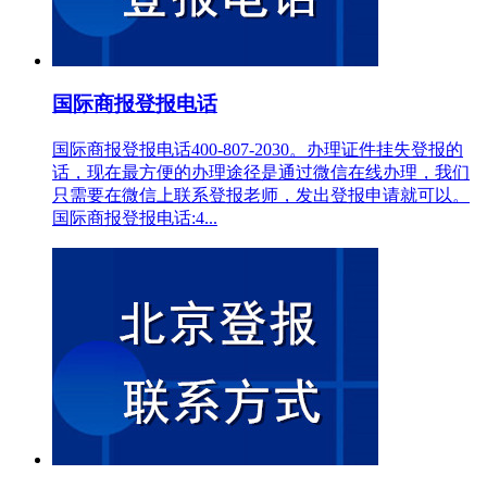
国际商报登报电话
国际商报登报电话400-807-2030。办理证件挂失登报的
话，现在最方便的办理途径是通过微信在线办理，我们
只需要在微信上联系登报老师，发出登报申请就可以。
国际商报登报电话:4...