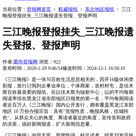
当前位置：
登报网首页
﹥
权威报纸
﹥
东北地区报纸
﹥
三江
晚报登报挂失_三江晚报遗失登报、登报声明
三江晚报登报挂失_三江晚报遗
失登报、登报声明
作者:
爱尚登报网
浏览：922
发布时间：2020-1-29 9:46:54
修改时间：2024-12-1 16:56:10
《三江晚报》是一张与百姓生活息息相关的，四开16版休闲类
彩报，发行订阅到企事业单位，个体商家，农村村屯，是佳木
斯百姓最喜爱的报纸。在以佳木斯为辐射中心，以的平均每期
阅读率排在黑龙江省东部地区日报类的第一名，平均每期阅读
者近百万人《三江晚报》国内公开发行，拥有覆盖黑龙江东部
地区 10 万份办报宗旨：具有"党报性质，晚报风格，佳城特
色"。从群众关心的角度、离读者最近的角度，宣传党和政府
的决策，搞好新闻报道，扩大新闻信息量。
《三江晚报》内容丰富，新闻性强，贴近读者，经常刊发百姓