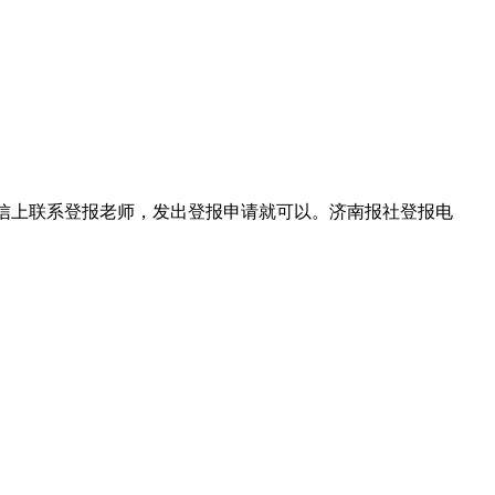
在微信上联系登报老师，发出登报申请就可以。济南报社登报电