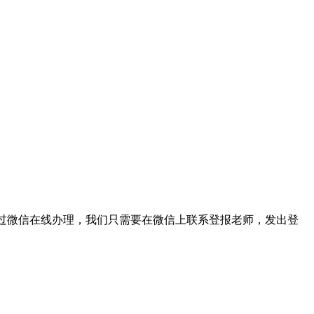
是通过微信在线办理，我们只需要在微信上联系登报老师，发出登