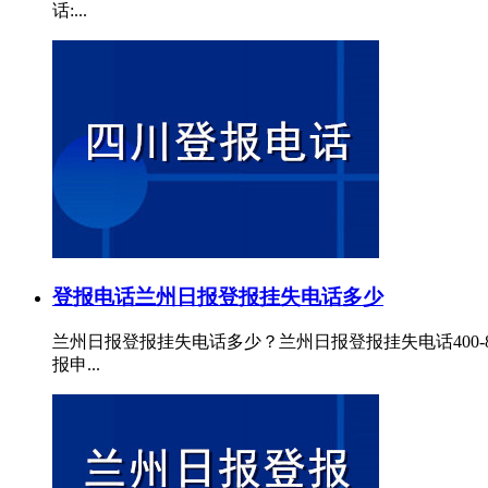
话:...
登报电话
兰州日报登报挂失电话多少
兰州日报登报挂失电话多少？兰州日报登报挂失电话400-
报申...