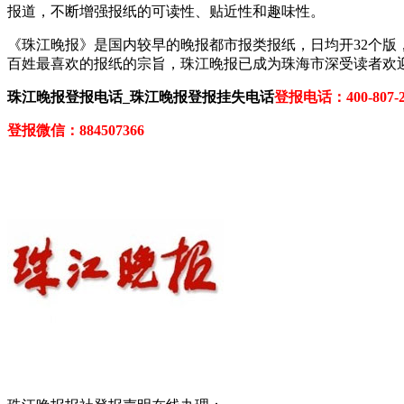
报道，不断增强报纸的可读性、贴近性和趣味性。
《珠江晚报》是国内较早的晚报都市报类报纸，日均开32个版，
百姓最喜欢的报纸的宗旨，珠江晚报已成为珠海市深受读者欢
珠江晚报登报电话_珠江晚报登报挂失电话
登报电话：400-807-2
登报微信：884507366