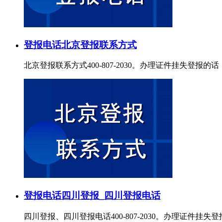
登报电话
北京登报联系方式
北京登报联系方式400-807-2030。办理证件挂失登
登报电话
四川登报_四川登报电话
四川登报、四川登报电话400-807-2030。办理证