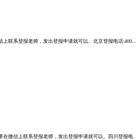
上联系登报老师，发出登报申请就可以。北京登报电话:400...
只需要在微信上联系登报老师，发出登报申请就可以。四川登报电