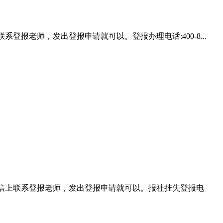
登报老师，发出登报申请就可以。登报办理电话:400-8...
在微信上联系登报老师，发出登报申请就可以。报社挂失登报电