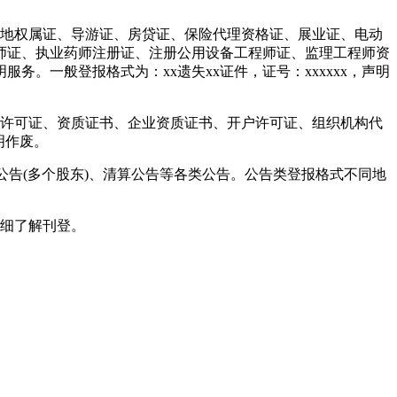
土地权属证、导游证、房贷证、保险代理资格证、展业证、电动
师证、执业药师注册证、注册公用设备工程师证、监理工程师资
。一般登报格式为：xx遗失xx证件，证号：xxxxxx，声明
产许可证、资质证书、企业资质证书、开户许可证、组织机构代
明作废。
公告(多个股东)、清算公告等各类公告。公告类登报格式不同地
详细了解刊登。