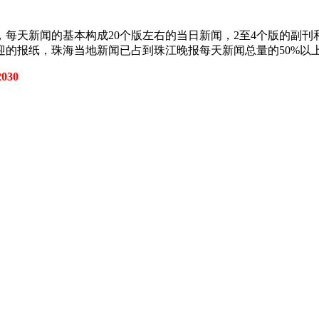
每天新闻的基本构成20个版左右的当日新闻，2至4个版的副刊和
迎的报纸，珠海当地新闻已占到珠江晚报每天新闻总量的50%以
030