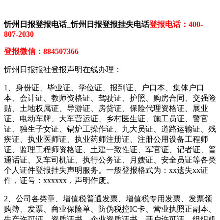
忻州日报登报电话_忻州日报登报挂失电话
登报电话：400-
807-2030
登报微信：884507366
忻州日报报社登报声明在线办理：
1、身份证、毕业证、学位证、报到证、户口本、集体户口
本、会计证、教师资格证、驾驶证、护照、购房合同、交强险
贴、土地权属证、导游证、房贷证、保险代理资格证、展业
证、电动车牌、大车营运证、乡村医生证、施工员证、警官
证、独生子女证、锅炉工操作证、九大员证、道路运输证、残
疾证、执业医师证、执业药师注册证、注册公用设备工程师
证、监理工程师资格证、土建一致性证、军官证、记者证、普
通话证、叉车司机证、执行公务证、月嫂证、安全员证等各类
个人证件登报挂失声明服务。一般登报格式为：xx遗失xx证
件，证号：xxxxxx，声明作废。
2、公司各类章、增值税普通发票、增值税专用发票、发票领
购簿、发票、商业保险单、防伪税控IC卡、营业执照正副本、
生产许可证、资质证书、企业资质证书、开户许可证、组织机