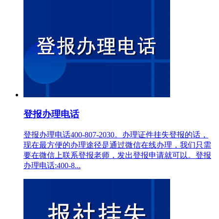
登报办理电话
登报办理电话400-807-2030。办理证件挂失登报的话，
现在最方便的办理途径是通过微信在线办理，我们只需
要在微信上联系登报老师，发出登报申请就可以。登报
办理电话:400-8...