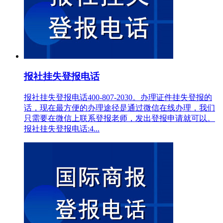
报社挂失登报电话
报社挂失登报电话400-807-2030。办理证件挂失登报的
话，现在最方便的办理途径是通过微信在线办理，我们
只需要在微信上联系登报老师，发出登报申请就可以。
报社挂失登报电话:4...