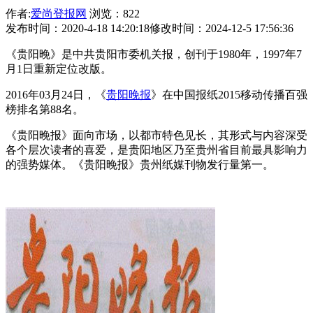
作者:
爱尚登报网
浏览：822
发布时间：2020-4-18 14:20:18
修改时间：2024-12-5 17:56:36
《贵阳晚》是中共贵阳市委机关报，创刊于1980年，1997年7
月1日重新定位改版。
2016年03月24日，《
贵阳晚报
》在中国报纸2015移动传播百强
榜排名第88名。
《贵阳晚报》面向市场，以都市特色见长，其形式与内容深受
各个层次读者的喜爱，是贵阳地区乃至贵州省目前最具影响力
的强势媒体。《贵阳晚报》贵州纸媒刊物发行量第一。