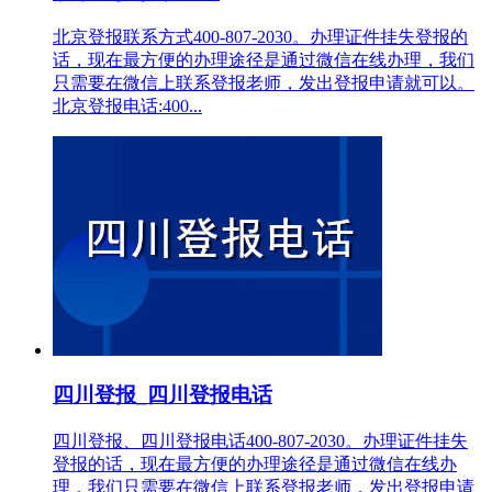
北京登报联系方式400-807-2030。办理证件挂失登报的
话，现在最方便的办理途径是通过微信在线办理，我们
只需要在微信上联系登报老师，发出登报申请就可以。
北京登报电话:400...
四川登报_四川登报电话
四川登报、四川登报电话400-807-2030。办理证件挂失
登报的话，现在最方便的办理途径是通过微信在线办
理，我们只需要在微信上联系登报老师，发出登报申请