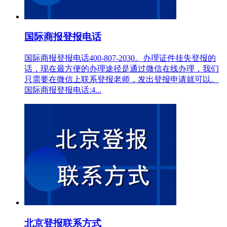
国际商报登报电话
国际商报登报电话400-807-2030。办理证件挂失登报的
话，现在最方便的办理途径是通过微信在线办理，我们
只需要在微信上联系登报老师，发出登报申请就可以。
国际商报登报电话:4...
北京登报联系方式