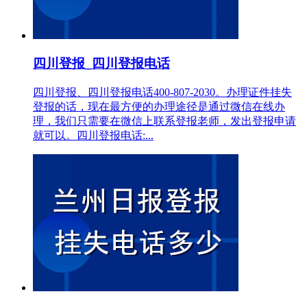
四川登报_四川登报电话
四川登报、四川登报电话400-807-2030。办理证件挂失
登报的话，现在最方便的办理途径是通过微信在线办
理，我们只需要在微信上联系登报老师，发出登报申请
就可以。四川登报电话:...