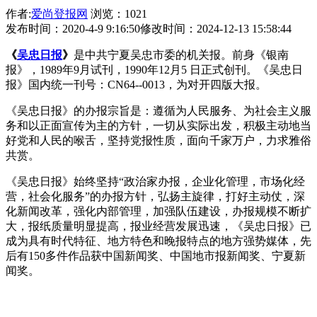
作者:
爱尚登报网
浏览：1021
发布时间：2020-4-9 9:16:50
修改时间：2024-12-13 15:58:44
《
吴忠日报
》
是中共宁夏吴忠市委的机关报。前身《银南
报》，1989年9月试刊，1990年12月5 日正式创刊。《吴忠日
报》国内统一刊号：CN64--0013，为对开四版大报。
《吴忠日报》的办报宗旨是：遵循为人民服务、为社会主义服
务和以正面宣传为主的方针，一切从实际出发，积极主动地当
好党和人民的喉舌，坚持党报性质，面向千家万户，力求雅俗
共赏。
《吴忠日报》始终坚持“政治家办报，企业化管理，市场化经
营，社会化服务”的办报方针，弘扬主旋律，打好主动仗，深
化新闻改革，强化内部管理，加强队伍建设，办报规模不断扩
大，报纸质量明显提高，报业经营发展迅速，《吴忠日报》已
成为具有时代特征、地方特色和晚报特点的地方强势媒体，先
后有150多件作品获中国新闻奖、中国地市报新闻奖、宁夏新
闻奖。