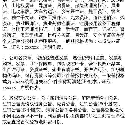
贴、土地权属证、导游证、房贷证、保险代理资格证、展业
证、电动车牌、大车营运证、乡村医生证、施工员证、警官
证、独生子女证、锅炉工操作证、九大员证、道路运输证、残
疾证、执业医师证、执业药师注册证、注册公用设备工程师
证、监理工程师资格证、土建一致性证、军官证、记者证、普
通话证、叉车司机证、执行公务证、月嫂证、安全员证等各类
个人证件登报挂失声明服务。一般登报格式为：xx遗失xx证
件，证号：xxxxxx，声明作废。
2、公司各类章、增值税普通发票、增值税专用发票、发票领
购簿、发票、商业保险单、防伪税控IC卡、营业执照正副本、
生产许可证、资质证书、企业资质证书、开户许可证、组织机
构代码证、银行贷款卡等公司证件登报挂失服务。一般登报格
式为：xxxx公司遗失xx(证件全称写清楚)正/副本，证号：
xxxxxx，声明作废。
3、股权变更公告、公司撤销清算公告、解除劳动合同公告、
注销公告无债权债务公告、减资公告、注销公告(单个股东)、
注销公告(多个股东)、清算公告等各类公告。公告类登报格式
不同地区要求不一样，刊登前可以提前咨询所在工商管理单位
或者直接咨询登报老师都可以。