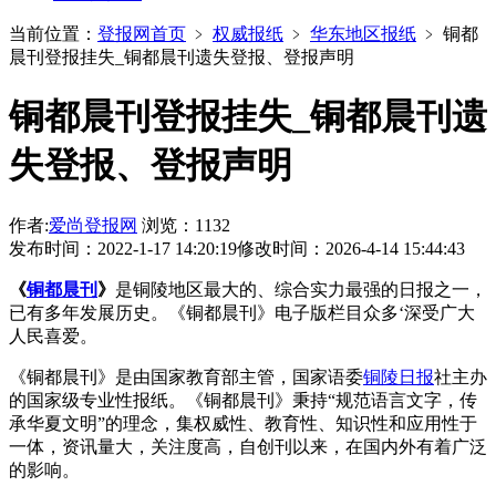
当前位置：
登报网首页
﹥
权威报纸
﹥
华东地区报纸
﹥
铜都
晨刊登报挂失_铜都晨刊遗失登报、登报声明
铜都晨刊登报挂失_铜都晨刊遗
失登报、登报声明
作者:
爱尚登报网
浏览：1132
发布时间：2022-1-17 14:20:19
修改时间：2026-4-14 15:44:43
《
铜都晨刊
》
是铜陵地区最大的、综合实力最强的日报之一，
已有多年发展历史。《铜都晨刊》电子版栏目众多‘深受广大
人民喜爱。
《铜都晨刊》是由国家教育部主管，国家语委
铜陵日报
社主办
的国家级专业性报纸。《铜都晨刊》秉持“规范语言文字，传
承华夏文明”的理念，集权威性、教育性、知识性和应用性于
一体，资讯量大，关注度高，自创刊以来，在国内外有着广泛
的影响。