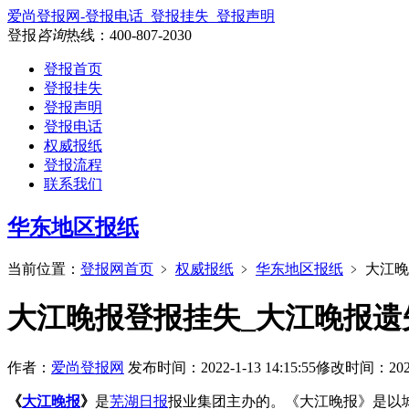
爱尚登报网-登报电话_登报挂失_登报声明
登报
咨询
热线：
400-807-2030
登报首页
登报挂失
登报声明
登报电话
权威报纸
登报流程
联系我们
华东地区报纸
当前位置：
登报网首页
﹥
权威报纸
﹥
华东地区报纸
﹥
大江晚
大江晚报登报挂失_大江晚报遗
作者：
爱尚登报网
发布时间：2022-1-13 14:15:55
修改时间：2026-6
《
大江晚报
》
是
芜湖日报
报业集团主办的。《大江晚报》是以城