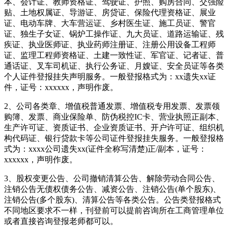
本、会计证、教师资格证、驾驶证、护照、购房合同、交强险
贴、土地权属证、导游证、房贷证、保险代理资格证、展业
证、电动车牌、大车营运证、乡村医生证、施工员证、警官
证、独生子女证、锅炉工操作证、九大员证、道路运输证、残
疾证、执业医师证、执业药师注册证、注册公用设备工程师
证、监理工程师资格证、土建一致性证、军官证、记者证、普
通话证、叉车司机证、执行公务证、月嫂证、安全员证等各类
个人证件登报挂失声明服务。一般登报格式为：xx遗失xx证
件，证号：xxxxxx，声明作废。
2、公司各类章、增值税普通发票、增值税专用发票、发票领
购簿、发票、商业保险单、防伪税控IC卡、营业执照正副本、
生产许可证、资质证书、企业资质证书、开户许可证、组织机
构代码证、银行贷款卡等公司证件登报挂失服务。一般登报格
式为：xxxx公司遗失xx(证件全称写清楚)正/副本，证号：
xxxxxx，声明作废。
3、股权变更公告、公司撤销清算公告、解除劳动合同公告、
注销公告无债权债务公告、减资公告、注销公告(单个股东)、
注销公告(多个股东)、清算公告等各类公告。公告类登报格式
不同地区要求不一样，刊登前可以提前咨询所在工商管理单位
或者直接咨询登报老师都可以。