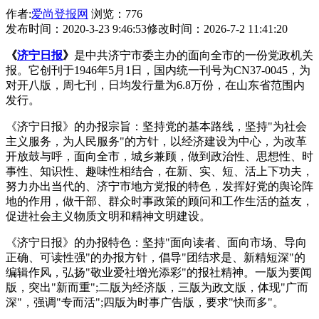
作者:
爱尚登报网
浏览：776
发布时间：2020-3-23 9:46:53
修改时间：2026-7-2 11:41:20
《
济宁日报
》
是中共济宁市委主办的面向全市的一份党政机关
报。它创刊于1946年5月1日，国内统一刊号为CN37-0045，为
对开八版，周七刊，日均发行量为6.8万份，在山东省范围内
发行。
《济宁日报》的办报宗旨：坚持党的基本路线，坚持"为社会
主义服务，为人民服务"的方针，以经济建设为中心，为改革
开放鼓与呼，面向全市，城乡兼顾，做到政治性、思想性、时
事性、知识性、趣味性相结合，在新、实、短、活上下功夫，
努力办出当代的、济宁市地方党报的特色，发挥好党的舆论阵
地的作用，做干部、群众时事政策的顾问和工作生活的益友，
促进社会主义物质文明和精神文明建设。
《济宁日报》的办报特色：坚持"面向读者、面向市场、导向
正确、可读性强"的办报方针，倡导"团结求是、新精短深"的
编辑作风，弘扬"敬业爱社增光添彩"的报社精神。一版为要闻
版，突出"新而重";二版为经济版，三版为政文版，体现"广而
深"，强调"专而活";四版为时事广告版，要求"快而多"。