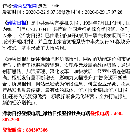
作者:
爱尚登报网
浏览：946
发布时间：2020-3-22 9:37:38
修改时间：2026-6-29 17:07:28
《
潍坊日报
》
是中共潍坊市委机关报，1984年7月1日创刊，国
内统一刊号CN37-0041，是面向全国发行的综合类报纸。创刊
以来，《潍坊日报》已由最初的4开4版周三黑白报发展到日出
版对开8版彩报，并且在山东省党报系统中率先实行AB版块分
割模式，基本形成了大报格局。
《潍坊日报》始终准确把握所属报刊、网站的功能定位和市场
定位，确定了挖掘品牌资源、实现多元发展的战略思路，通过
创新思路、加强管理、深化改革、加快发展，经营业绩连创新
高。报纸发行量不断增长，影响力大幅提升;广告资源不断整
合，所属报刊、网站已经成为传播信息、树立企业形象、提高
产品知名度最便捷、最有效的载体。潍坊报业集团(潍坊日报
社)还将依托资源优势，积极拓展多元化经营，全力打造报社
新的经济增长点。
潍坊日报登报电话_潍坊日报登报挂失电话
登报电话：400-
807-2030
登报微信：884507366