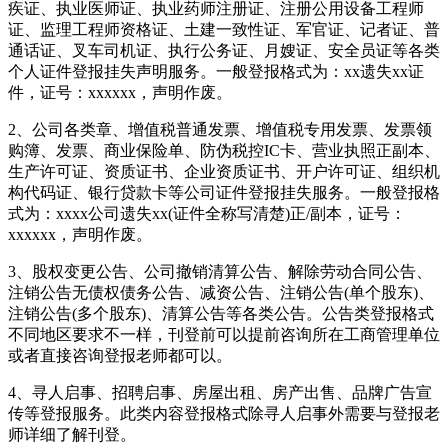
疾证、执业医师证、执业药师注册证、注册公用设备工程师
证、监理工程师资格证、土建一致性证、军官证、记者证、普
通话证、叉车司机证、执行公务证、月嫂证、安全员证等各类
个人证件登报挂失声明服务。一般登报格式为：xx遗失xx证
件，证号：xxxxxx，声明作废。
2、公司各类章、增值税普通发票、增值税专用发票、发票领
购簿、发票、商业保险单、防伪税控IC卡、营业执照正副本、
生产许可证、资质证书、企业资质证书、开户许可证、组织机
构代码证、银行贷款卡等公司证件登报挂失服务。一般登报格
式为：xxxx公司遗失xx(证件全称写清楚)正/副本，证号：
xxxxxx，声明作废。
3、股权变更公告、公司撤销清算公告、解除劳动合同公告、
注销公告无债权债务公告、减资公告、注销公告(单个股东)、
注销公告(多个股东)、清算公告等各类公告。公告类登报格式
不同地区要求不一样，刊登前可以提前咨询所在工商管理单位
或者直接咨询登报老师都可以。
4、寻人启事、招聘启事、房屋出租、房产出售、品牌广告宣
传等登报服务。此类内容登报格式除寻人启事外需要与登报老
师详细了解刊登。