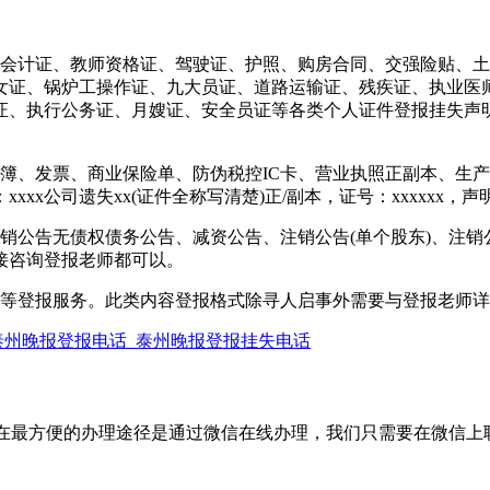
、会计证、教师资格证、驾驶证、护照、购房合同、交强险贴、
女证、锅炉工操作证、九大员证、道路运输证、残疾证、执业医
执行公务证、月嫂证、安全员证等各类个人证件登报挂失声明服务
簿、发票、商业保险单、防伪税控IC卡、营业执照正副本、生
x公司遗失xx(证件全称写清楚)正/副本，证号：xxxxxx，声
销公告无债权债务公告、减资公告、注销公告(单个股东)、注销
接咨询登报老师都可以。
传等登报服务。此类内容登报格式除寻人启事外需要与登报老师
泰州晚报登报电话_泰州晚报登报挂失电话
话，现在最方便的办理途径是通过微信在线办理，我们只需要在微信上联系