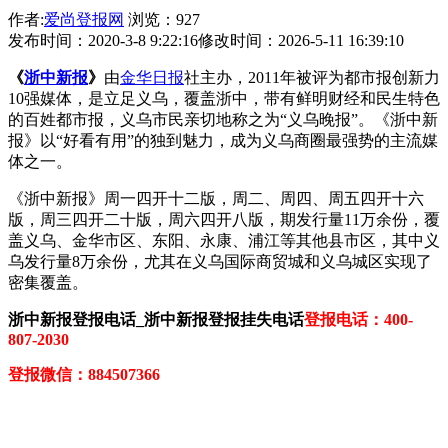
作者:
爱尚登报网
浏览：927
发布时间：2020-3-8 9:22:16
修改时间：2026-5-11 16:39:10
《
浙中新报
》
由
金华日报
社主办，2011年被评为都市报创新力
10强媒体，是立足义乌，覆盖浙中，带有鲜明财经和民生特色
的百姓都市报，义乌市民亲切地称之为“义乌晚报”。《浙中新
报》以“好看有用”的独到魅力，成为义乌商圈最强势的主流媒
体之一。
《浙中新报》周一四开十二版，周二、周四、周五四开十六
版，周三四开二十版，周六四开八版，期发行量11万余份，覆
盖义乌、金华市区、东阳、永康、浦江等其他县市区，其中义
乌发行量8万余份，尤其在义乌国际商贸城和义乌城区实现了
密集覆盖。
浙中新报登报电话_浙中新报登报挂失电话
登报电话：400-
807-2030
登报微信：884507366