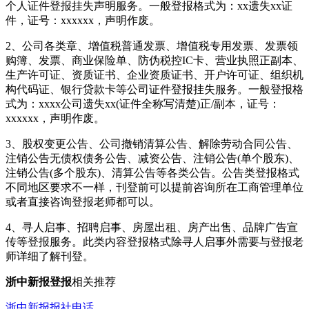
个人证件登报挂失声明服务。一般登报格式为：xx遗失xx证
件，证号：xxxxxx，声明作废。
2、公司各类章、增值税普通发票、增值税专用发票、发票领
购簿、发票、商业保险单、防伪税控IC卡、营业执照正副本、
生产许可证、资质证书、企业资质证书、开户许可证、组织机
构代码证、银行贷款卡等公司证件登报挂失服务。一般登报格
式为：xxxx公司遗失xx(证件全称写清楚)正/副本，证号：
xxxxxx，声明作废。
3、股权变更公告、公司撤销清算公告、解除劳动合同公告、
注销公告无债权债务公告、减资公告、注销公告(单个股东)、
注销公告(多个股东)、清算公告等各类公告。公告类登报格式
不同地区要求不一样，刊登前可以提前咨询所在工商管理单位
或者直接咨询登报老师都可以。
4、寻人启事、招聘启事、房屋出租、房产出售、品牌广告宣
传等登报服务。此类内容登报格式除寻人启事外需要与登报老
师详细了解刊登。
浙中新报登报
相关推荐
浙中新报报社电话