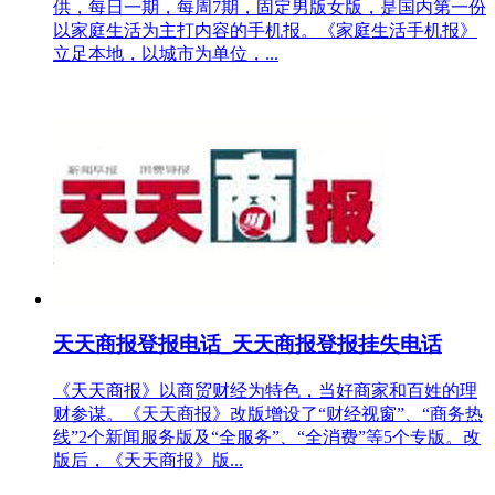
供，每日一期，每周7期，固定男版女版，是国内第一份
以家庭生活为主打内容的手机报。《家庭生活手机报》
立足本地，以城市为单位，...
天天商报登报电话_天天商报登报挂失电话
《天天商报》以商贸财经为特色，当好商家和百姓的理
财参谋。《天天商报》改版增设了“财经视窗”、“商务热
线”2个新闻服务版及“全服务”、“全消费”等5个专版。改
版后，《天天商报》版...