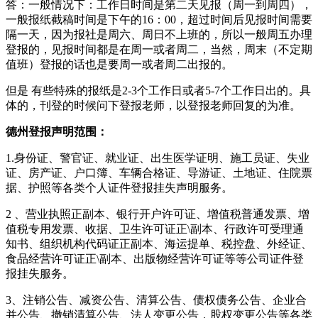
答：一般情况下：工作日时间是第二天见报（周一到周四），
一般报纸截稿时间是下午的16：00，超过时间后见报时间需要
隔一天，因为报社是周六、周日不上班的，所以一般周五办理
登报的，见报时间都是在周一或者周二，当然，周末（不定期
值班）登报的话也是要周一或者周二出报的。
但是 有些特殊的报纸是2-3个工作日或者5-7个工作日出的。具
体的，刊登的时候问下登报老师，以登报老师回复的为准。
德州登报声明范围：
1.身份证、警官证、就业证、出生医学证明、施工员证、失业
证、房产证、户口簿、车辆合格证、导游证、土地证、住院票
据、护照等各类个人证件登报挂失声明服务。
2 、营业执照正副本、银行开户许可证、增值税普通发票、增
值税专用发票、收据、卫生许可证正\副本、行政许可受理通
知书、组织机构代码证正副本、海运提单、税控盘、外经证、
食品经营许可证正\副本、出版物经营许可证等等公司证件登
报挂失服务。
3、注销公告、减资公告、清算公告、债权债务公告、企业合
并公告、撤销清算公告、法人变更公告，股权变更公告等各类