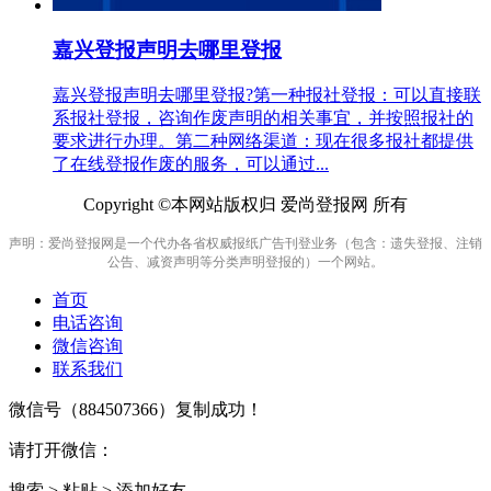
嘉兴登报声明去哪里登报
嘉兴登报声明去哪里登报?第一种报社登报：可以直接联
系报社登报，咨询作废声明的相关事宜，并按照报社的
要求进行办理。第二种网络渠道：现在很多报社都提供
了在线登报作废的服务，可以通过...
Copyright ©本网站版权归 爱尚登报网 所有
声明：爱尚登报网是一个代办各省权威报纸广告刊登业务（包含：遗失登报、注销
公告、减资声明等分类声明登报的）一个网站。
首页
电话咨询
微信咨询
联系我们
微信号（
884507366
）复制成功！
请打开微信：
搜索 > 粘贴 > 添加好友