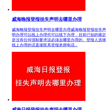
威海晚报登报挂失声明去哪里办理
威海晚报登报挂失声明去哪里办理威海晚报登报挂失声
明办理可以线上办理也可以线下办理，目前已知的规定
是没有任何强制要求说必须去哪里办理的。登报人选择
线上办理的话直接联系登报老师电话...
威海日报登报挂失声明去哪里办理