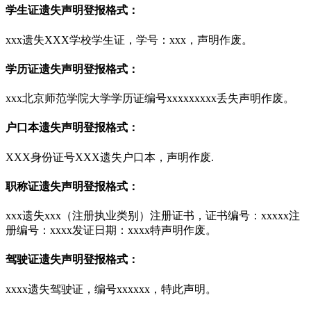
学生证遗失声明登报格式：
xxx遗失XXX学校学生证，学号：xxx，声明作废。
学历证遗失声明登报格式：
xxx北京师范学院大学学历证编号xxxxxxxxx丢失声明作废。
户口本遗失声明登报格式：
XXX身份证号XXX遗失户口本，声明作废.
职称证遗失声明登报格式：
xxx遗失xxx（注册执业类别）注册证书，证书编号：xxxxx注
册编号：xxxx发证日期：xxxx特声明作废。
驾驶证遗失声明登报格式：
xxxx遗失驾驶证，编号xxxxxx，特此声明。