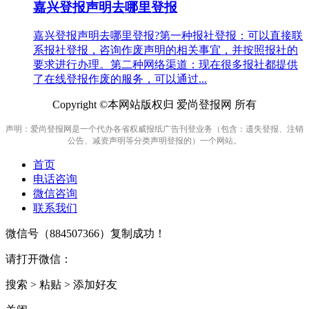
嘉兴登报声明去哪里登报
嘉兴登报声明去哪里登报?第一种报社登报：可以直接联
系报社登报，咨询作废声明的相关事宜，并按照报社的
要求进行办理。第二种网络渠道：现在很多报社都提供
了在线登报作废的服务，可以通过...
Copyright ©本网站版权归 爱尚登报网 所有
声明：爱尚登报网是一个代办各省权威报纸广告刊登业务（包含：遗失登报、注销
公告、减资声明等分类声明登报的）一个网站。
首页
电话咨询
微信咨询
联系我们
微信号（
884507366
）复制成功！
请打开微信：
搜索 > 粘贴 > 添加好友