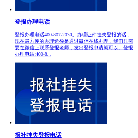
登报办理电话
登报办理电话400-807-2030。办理证件挂失登报的话，
现在最方便的办理途径是通过微信在线办理，我们只需
要在微信上联系登报老师，发出登报申请就可以。登报
办理电话:400-8...
报社挂失登报电话