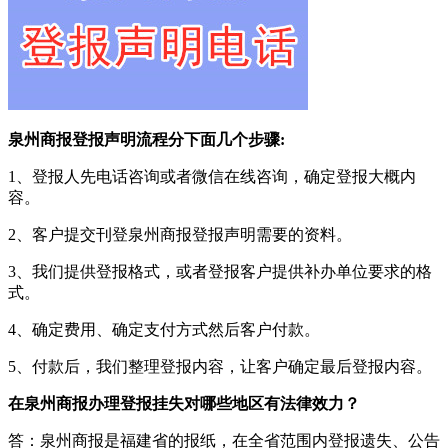
泉州商报登报声明流程分下面几个步骤:
1、登报人先电话咨询或者微信在线咨询，确定登报大概内
容。
2、客户提交刊登泉州商报登报声明需要的资料。
3、我们提供登报格式，或者登报客户提供补办单位要求的格
式。
4、确定费用、确定支付方式然后客户付款。
5、付款后，我们整理登报内容，让客户确定最后登报内容。
在泉州商报办理登报挂失对哪些地区有法律效力？
答：泉州商报是福建省的报纸，在全省范围内登报遗失、公告