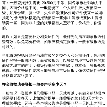
答：一般登报挂失需要120-500元不等。因各家报社影响力不
同，因而价格也不同。一般情况下，个人证件挂失要便宜一
些，如身份证、就业证、失业证等;要比公司证件便宜一些;非
指定的报纸要比指定的报纸便宜一些;非主流报纸要比主流报
纸贵一些，因为非主流的报纸都被人垄断了，价格贵，你懂
的。
建议：如果是需要补办相关证件的，最好先问清在哪家报纸刊
登有效，以免花冤枉钱。如果没有指定报纸，一般省级报纸是
可以的。
当地市级报纸只能登当地市级的各类个人和公司证件，外地的
证件登报一般都无效，而省级报纸可以登除当地市级以外的其
他省内城市的声明，省级报纸登的声明多，成本低，登报价格
就低。也有些证件要求只能登当地市级日报，像这类证件登报
价格肯定就很贵了。
押金收据遗失登报一般要声明多少天？
一般情况下登报声明只需要刊登一天就可以，有部分的登报声
明需要刊登多天，比如海运提单一般需要连续刊登3天才能办
理后续手续，还有一些声明公告也是需要刊登一天以上才可以