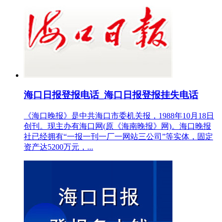
海口日报登报电话_海口日报登报挂失电话
《海口晚报》是中共海口市委机关报，1988年10月18日
创刊。现主办有海口网(原《海南晚报》网)。海口晚报
社已经拥有“一报一刊一厂一网站三公司”等实体，固定
资产达5200万元，...