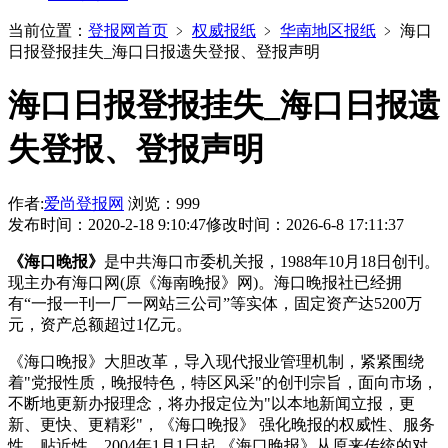
当前位置：
登报网首页
﹥
权威报纸
﹥
华南地区报纸
﹥
海口
日报登报挂失_海口日报遗失登报、登报声明
海口日报登报挂失_海口日报遗
失登报、登报声明
作者:
爱尚登报网
浏览：999
发布时间：2020-2-18 9:10:47
修改时间：2026-6-8 17:11:37
《海口晚报》
是中共海口市委机关报，1988年10月18日创刊。
现主办有海口网(原《海南晚报》网)。海口晚报社已经拥
有“一报一刊一厂一网站三公司”等实体，固定资产达5200万
元，资产总额超过1亿元。
《海口晚报》大胆改革，导入现代报业管理机制，紧紧围绕
着"党报性质，晚报特色，特区风采"的创刊宗旨，面向市场，
不断地更新办报理念，将办报定位为"以本地新闻立报，更
新、更快、更精彩"，《海口晚报》 强化晚报的权威性、服务
性、贴近性。2004年1月1日起,《海口晚报》从原来传统的对