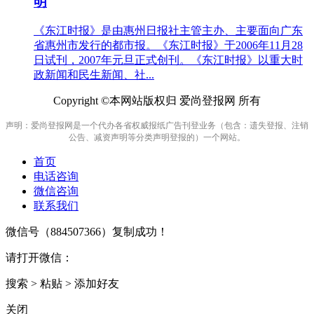
明
《东江时报》是由惠州日报社主管主办、主要面向广东
省惠州市发行的都市报。《东江时报》于2006年11月28
日试刊，2007年元旦正式创刊。《东江时报》以重大时
政新闻和民生新闻、社...
Copyright ©本网站版权归 爱尚登报网 所有
声明：爱尚登报网是一个代办各省权威报纸广告刊登业务（包含：遗失登报、注销
公告、减资声明等分类声明登报的）一个网站。
首页
电话咨询
微信咨询
联系我们
微信号（
884507366
）复制成功！
请打开微信：
搜索 > 粘贴 > 添加好友
关闭