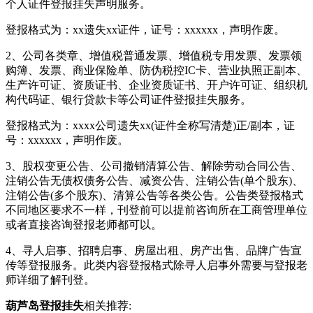
个人证件登报挂失声明服务。
登报格式为：xx遗失xx证件，证号：xxxxxx，声明作废。
2、公司各类章、增值税普通发票、增值税专用发票、发票领
购簿、发票、商业保险单、防伪税控IC卡、营业执照正副本、
生产许可证、资质证书、企业资质证书、开户许可证、组织机
构代码证、银行贷款卡等公司证件登报挂失服务。
登报格式为：xxxx公司遗失xx(证件全称写清楚)正/副本，证
号：xxxxxx，声明作废。
3、股权变更公告、公司撤销清算公告、解除劳动合同公告、
注销公告无债权债务公告、减资公告、注销公告(单个股东)、
注销公告(多个股东)、清算公告等各类公告。公告类登报格式
不同地区要求不一样，刊登前可以提前咨询所在工商管理单位
或者直接咨询登报老师都可以。
4、寻人启事、招聘启事、房屋出租、房产出售、品牌广告宣
传等登报服务。此类内容登报格式除寻人启事外需要与登报老
师详细了解刊登。
葫芦岛登报挂失
相关推荐: