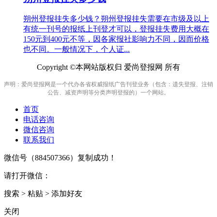
朔州登报挂失多少钱？朔州登报挂失需要在市级及以上
有统一刊号的报纸上刊登才可以，登报挂失费用大概在
150元到400元不等，因各家报社影响力不同，因而价格
也不同。一般情况下，个人证...
Copyright ©本网站版权归 爱尚登报网 所有
声明：爱尚登报网是一个代办各省权威报纸广告刊登业务（包含：遗失登报、注销
公告、减资声明等分类声明登报的）一个网站。
首页
电话咨询
微信咨询
联系我们
微信号（
884507366
）复制成功！
请打开微信：
搜索 > 粘贴 > 添加好友
关闭