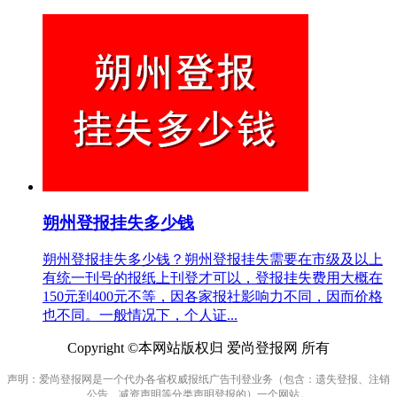
朔州登报挂失多少钱
朔州登报挂失多少钱？朔州登报挂失需要在市级及以上
有统一刊号的报纸上刊登才可以，登报挂失费用大概在
150元到400元不等，因各家报社影响力不同，因而价格
也不同。一般情况下，个人证...
Copyright ©本网站版权归 爱尚登报网 所有
声明：爱尚登报网是一个代办各省权威报纸广告刊登业务（包含：遗失登报、注销
公告、减资声明等分类声明登报的）一个网站。