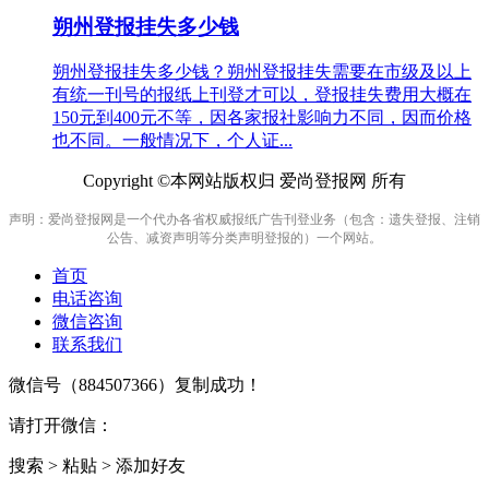
朔州登报挂失多少钱
朔州登报挂失多少钱？朔州登报挂失需要在市级及以上
有统一刊号的报纸上刊登才可以，登报挂失费用大概在
150元到400元不等，因各家报社影响力不同，因而价格
也不同。一般情况下，个人证...
Copyright ©本网站版权归 爱尚登报网 所有
声明：爱尚登报网是一个代办各省权威报纸广告刊登业务（包含：遗失登报、注销
公告、减资声明等分类声明登报的）一个网站。
首页
电话咨询
微信咨询
联系我们
微信号（
884507366
）复制成功！
请打开微信：
搜索 > 粘贴 > 添加好友