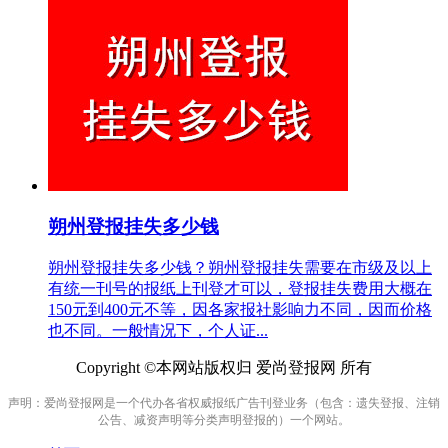
朔州登报挂失多少钱
朔州登报挂失多少钱？朔州登报挂失需要在市级及以上
有统一刊号的报纸上刊登才可以，登报挂失费用大概在
150元到400元不等，因各家报社影响力不同，因而价格
也不同。一般情况下，个人证...
Copyright ©本网站版权归 爱尚登报网 所有
声明：爱尚登报网是一个代办各省权威报纸广告刊登业务（包含：遗失登报、注销
公告、减资声明等分类声明登报的）一个网站。