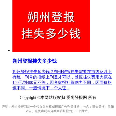
朔州登报挂失多少钱
朔州登报挂失多少钱？朔州登报挂失需要在市级及以上
有统一刊号的报纸上刊登才可以，登报挂失费用大概在
150元到400元不等，因各家报社影响力不同，因而价格
也不同。一般情况下，个人证...
Copyright ©本网站版权归 爱尚登报网 所有
声明：爱尚登报网是一个代办各省权威报纸广告刊登业务（包含：遗失登报、注销
公告、减资声明等分类声明登报的）一个网站。