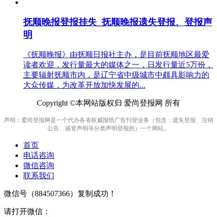
抚顺晚报登报挂失_抚顺晚报遗失登报、登报声
明
《抚顺晚报》由抚顺日报社主办，是目前抚顺地区最爱
读者欢迎，发行量最大的媒体之一，日发行量近5万份，
主要辐射抚顺市内，是辽宁省中级城市中颇具影响力的
大众传媒，为改革开放加快发展的...
Copyright ©本网站版权归 爱尚登报网 所有
声明：爱尚登报网是一个代办各省权威报纸广告刊登业务（包含：遗失登报、注销
公告、减资声明等分类声明登报的）一个网站。
首页
电话咨询
微信咨询
联系我们
微信号（
884507366
）复制成功！
请打开微信：