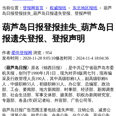
当前位置：
登报网首页
﹥
权威报纸
﹥
东北地区报纸
﹥
葫芦
岛日报登报挂失_葫芦岛日报遗失登报、登报声明
葫芦岛日报登报挂失_葫芦岛日
报遗失登报、登报声明
作者:
爱尚登报网
浏览：954
发布时间：2020-11-28 9:05:10
修改时间：2024-11-4 18:04:36
《
葫芦岛日报
》原名《锦西日报》，是中共辽宁省葫芦岛市委
机关报，创刊于1990年1月1日，现为对开8版周七刊，现有编
采及行政管理人员190人，其中高级职称1人，副高级职称6
人，中级职称55人，初级职称31人。办公室、总编室、政治
部、工会、要闻部、地方新闻部、时事部、经济部、新闻调查
部、社会生活部、军事文体部、摄美部、职权办新闻研究室、
专题部、各县(市)区记者站、外宣部、广告公司等。
葫芦岛日报广告范围主要包括:遗失声明、注销公告、减资公
告、清算公告、拍卖公告、合并公告、分立公告、开业公告、