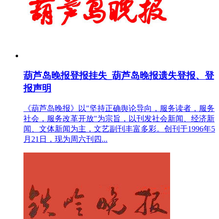
葫芦岛晚报登报挂失_葫芦岛晚报遗失登报、登
报声明
《葫芦岛晚报》以"坚持正确舆论导向，服务读者，服务
社会，服务改革开放"为宗旨，以刊发社会新闻、经济新
闻、文体新闻为主，文艺副刊丰富多彩。创刊于1996年5
月21日，现为周六刊四...