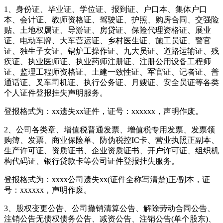
1、身份证、毕业证、学位证、报到证、户口本、集体户口
本、会计证、教师资格证、驾驶证、护照、购房合同、交强险
贴、土地权属证、导游证、房贷证、保险代理资格证、展业
证、电动车牌、大车营运证、乡村医生证、施工员证、警官
证、独生子女证、锅炉工操作证、九大员证、道路运输证、残
疾证、执业医师证、执业药师注册证、注册公用设备工程师
证、监理工程师资格证、土建一致性证、军官证、记者证、普
通话证、叉车司机证、执行公务证、月嫂证、安全员证等各类
个人证件登报挂失声明服务。
登报格式为：xx遗失xx证件，证号：xxxxxx，声明作废。
2、公司各类章、增值税普通发票、增值税专用发票、发票领
购簿、发票、商业保险单、防伪税控IC卡、营业执照正副本、
生产许可证、资质证书、企业资质证书、开户许可证、组织机
构代码证、银行贷款卡等公司证件登报挂失服务。
登报格式为：xxxx公司遗失xx(证件全称写清楚)正/副本，证
号：xxxxxx，声明作废。
3、股权变更公告、公司撤销清算公告、解除劳动合同公告、
注销公告无债权债务公告、减资公告、注销公告(单个股东)、