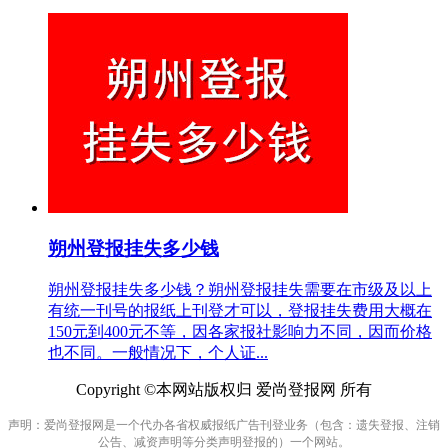
朔州登报挂失多少钱
朔州登报挂失多少钱？朔州登报挂失需要在市级及以上
有统一刊号的报纸上刊登才可以，登报挂失费用大概在
150元到400元不等，因各家报社影响力不同，因而价格
也不同。一般情况下，个人证...
Copyright ©本网站版权归 爱尚登报网 所有
声明：爱尚登报网是一个代办各省权威报纸广告刊登业务（包含：遗失登报、注销
公告、减资声明等分类声明登报的）一个网站。