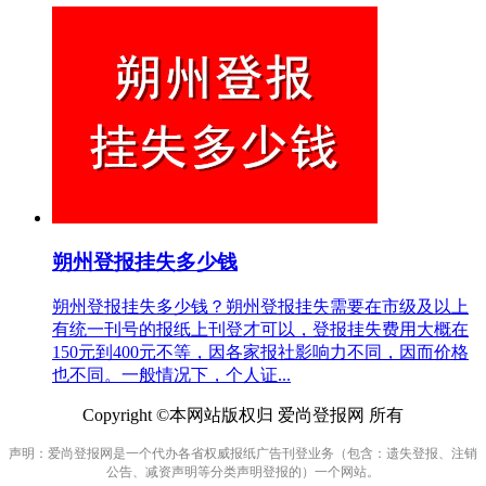
朔州登报挂失多少钱
朔州登报挂失多少钱？朔州登报挂失需要在市级及以上
有统一刊号的报纸上刊登才可以，登报挂失费用大概在
150元到400元不等，因各家报社影响力不同，因而价格
也不同。一般情况下，个人证...
Copyright ©本网站版权归 爱尚登报网 所有
声明：爱尚登报网是一个代办各省权威报纸广告刊登业务（包含：遗失登报、注销
公告、减资声明等分类声明登报的）一个网站。