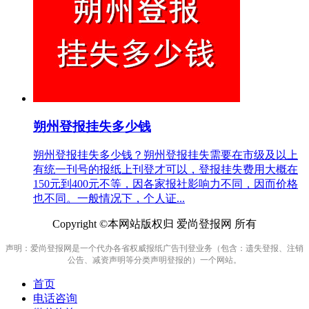
朔州登报挂失多少钱
朔州登报挂失多少钱？朔州登报挂失需要在市级及以上
有统一刊号的报纸上刊登才可以，登报挂失费用大概在
150元到400元不等，因各家报社影响力不同，因而价格
也不同。一般情况下，个人证...
Copyright ©本网站版权归 爱尚登报网 所有
声明：爱尚登报网是一个代办各省权威报纸广告刊登业务（包含：遗失登报、注销
公告、减资声明等分类声明登报的）一个网站。
首页
电话咨询