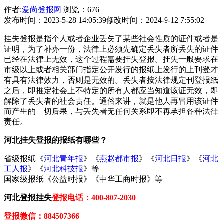
作者:
爱尚登报网
浏览：676
发布时间：2023-5-28 14:05:39
修改时间：2024-9-12 7:55:02
挂失登报是指个人或者企业丢失了某些社会性质的证件或者是
证明，为了补办一份，法律上必须先确定丢失者所丢失的证件
已经在法律上无效，这个过程需要挂失登报。挂失一般要求在
市级以上或者相关部门指定公开发行的报纸上发行的上刊登才
有具有法律效力，否则是无效的。丢失者按法律规定刊登报纸
之后，即推定社会上不特定的所有人都应当知道该证无效，即
解除了丢失者的社会责任。通俗来讲，就是他人再冒用该证件
而产生的一切后果，与丢失者无任何关系即不再承担各种法律
责任。
河北挂失登报的报纸有哪些？
省级报纸《
河北青年报
》《
燕赵都市报
》《
河北日报
》《
河北
工人报
》《
河北科技报
》等
国家级报纸《公益时报》《中华工商时报》等
河北登报挂失
登报电话：400-807-2030
登报微信：884507366